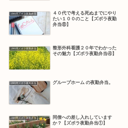
４０代で考える死ぬまでにやり
16時間ズボラ夜勤弁当
たい１００のこと【ズボラ夜勤
弁当⑧】
整形外科看護２０年でわかった
16時間ズボラ夜勤弁当
その魅力【ズボラ夜勤弁当④】
グループホーム の夜勤弁当。
16時間ズボラ夜勤弁当
同僚への差し入れしています
16時間ズボラ夜勤弁当
か？【ズボラ夜勤弁当①】