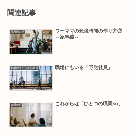
関連記事
ワーママの勉強時間の作り方②
看護師の話
～家事編～
職場にもいる「野党社員」
16時間ズボラ夜勤弁当
これからは「ひとつの職業×α」
介護の話